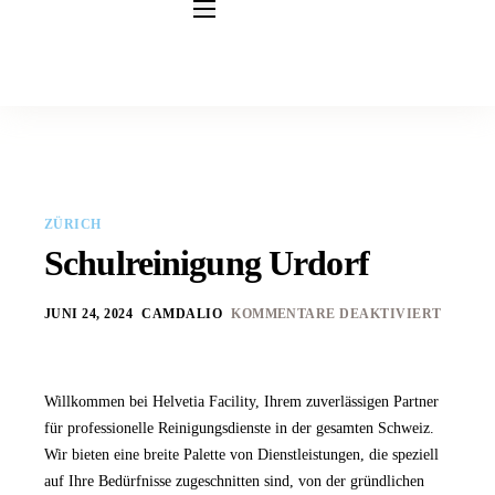
Leistungen
Umzugsreinigung
Baureinigung
Büroreinigung
ZÜRICH
Unterhaltsreinigung
Schulreinigung Urdorf
Fensterreinigung
JUNI 24, 2024
CAMDALIO
KOMMENTARE DEAKTIVIERT
Gastronomiereinigung
Glasreinigung
Willkommen bei Helvetia Facility, Ihrem zuverlässigen Partner
für professionelle Reinigungsdienste in der gesamten Schweiz.
Hotelreinigung
Wir bieten eine breite Palette von Dienstleistungen, die speziell
Industriereinigung
auf Ihre Bedürfnisse zugeschnitten sind, von der gründlichen