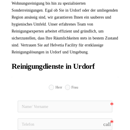
Wohnungsreinigung bis hin zu spezialisierten
Kindergarten Reinigung
Sonderreinigungen. Egal ob Sie in Urdorf oder der umliegenden
Region ansässig sind, wir garantieren Ihnen ein sauberes und
Laden Reinigung
hygienisches Umfeld. Unser erfahrenes Team von
Reinigungsexperten arbeitet effizient und gründlich, um
Fitnessstudio Reinigung
sicherzustellen, dass Ihre Räumlichkeiten stets in bestem Zustand
Schulreinigung
sind. Vertrauen Sie auf Helvetia Facility für erstklassige
Reinigungslösungen in Urdorf und Umgebung.
Sonderreinigung
Reinigungdienste in Urdorf
Steinreinigung
Tiefgaragenreinigung
Herr
Frau
Treppenhausreinigung
Winterdienst
Arztpraxis Reinigung
call