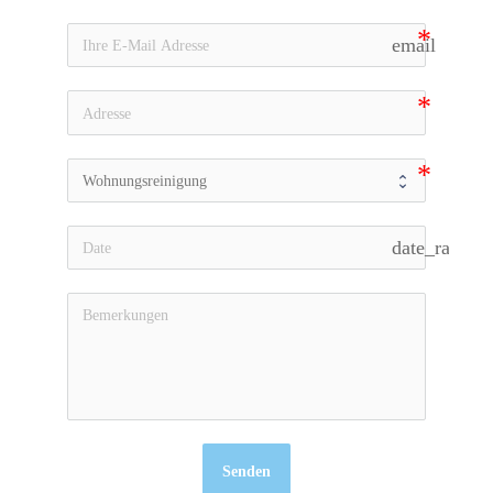
Ratgeber
email
Faq
Kontakt
date_range
Senden