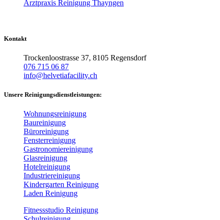
Arztpraxis Reinigung Thayngen
Kontakt
Trockenloostrasse 37, 8105 Regensdorf
076 715 06 87
info@helvetiafacility.ch
Unsere Reinigungsdienstleistungen:
Wohnungsreinigung
Baureinigung
Büroreinigung
Fensterreinigung
Gastronomiereinigung
Glasreinigung
Hotelreinigung
Industriereinigung
Kindergarten Reinigung
Laden Reinigung
Fitnessstudio Reinigung
Schulreinigung