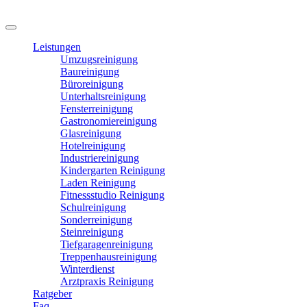
Leistungen
Umzugsreinigung
Baureinigung
Büroreinigung
Unterhaltsreinigung
Fensterreinigung
Gastronomiereinigung
Glasreinigung
Hotelreinigung
Industriereinigung
Kindergarten Reinigung
Laden Reinigung
Fitnessstudio Reinigung
Schulreinigung
Sonderreinigung
Steinreinigung
Tiefgaragenreinigung
Treppenhausreinigung
Winterdienst
Arztpraxis Reinigung
Ratgeber
Faq