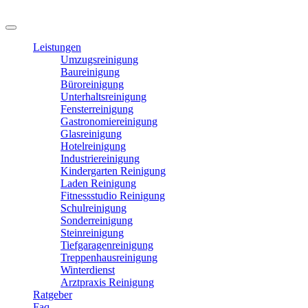
Leistungen
Umzugsreinigung
Baureinigung
Büroreinigung
Unterhaltsreinigung
Fensterreinigung
Gastronomiereinigung
Glasreinigung
Hotelreinigung
Industriereinigung
Kindergarten Reinigung
Laden Reinigung
Fitnessstudio Reinigung
Schulreinigung
Sonderreinigung
Steinreinigung
Tiefgaragenreinigung
Treppenhausreinigung
Winterdienst
Arztpraxis Reinigung
Ratgeber
Faq