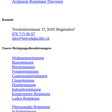
Arztpraxis Reinigung Thayngen
Kontakt
Trockenloostrasse 37, 8105 Regensdorf
076 715 06 87
info@helvetiafacility.ch
Unsere Reinigungsdienstleistungen:
Wohnungsreinigung
Baureinigung
Büroreinigung
Fensterreinigung
Gastronomiereinigung
Glasreinigung
Hotelreinigung
Industriereinigung
Kindergarten Reinigung
Laden Reinigung
Fitnessstudio Reinigung
Schulreinigung