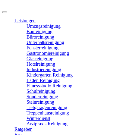
Leistungen
Umzugsreinigung
Baureinigung
Büroreinigung
Unterhaltsreinigung
Fensterreinigung
Gastronomiereinigung
Glasreinigung
Hotelreinigung
Industriereinigung
Kindergarten Reinigung
Laden Reinigung
Fitnessstudio Reinigung
Schulreinigung
Sonderreinigung
Steinreinigung
Tiefgaragenreinigung
Treppenhausreinigung
Winterdienst
Arztpraxis Reinigung
Ratgeber
Faq