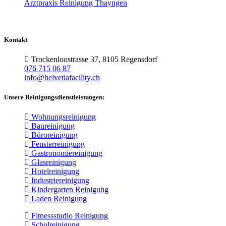
Arztpraxis Reinigung Thayngen
Kontakt
Trockenloostrasse 37, 8105 Regensdorf
076 715 06 87
info@helvetiafacility.ch
Unsere Reinigungsdienstleistungen:
Wohnungsreinigung
Baureinigung
Büroreinigung
Fensterreinigung
Gastronomiereinigung
Glasreinigung
Hotelreinigung
Industriereinigung
Kindergarten Reinigung
Laden Reinigung
Fitnessstudio Reinigung
Schulreinigung