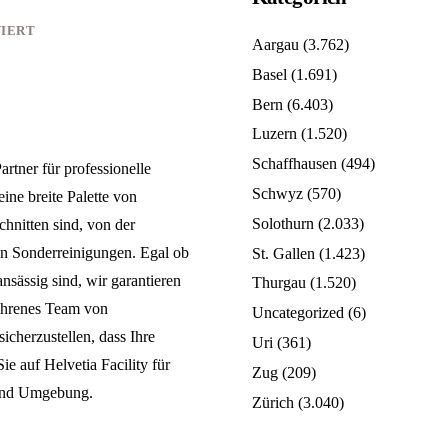
IERT
Aargau
(3.762)
Basel
(1.691)
Bern
(6.403)
Luzern
(1.520)
Schaffhausen
(494)
rtner für professionelle
Schwyz
(570)
ine breite Palette von
Solothurn
(2.033)
chnitten sind, von der
en Sonderreinigungen. Egal ob
St. Gallen
(1.423)
nsässig sind, wir garantieren
Thurgau
(1.520)
fahrenes Team von
Uncategorized
(6)
icherzustellen, dass Ihre
Uri
(361)
ie auf Helvetia Facility für
Zug
(209)
 und Umgebung.
Zürich
(3.040)