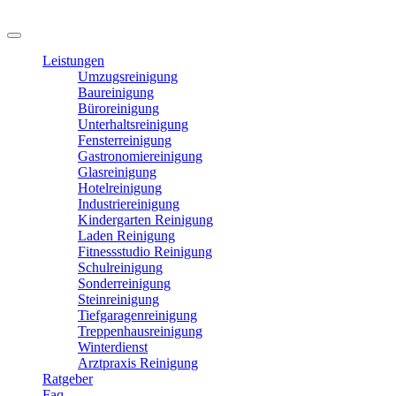
Leistungen
Umzugsreinigung
Baureinigung
Büroreinigung
Unterhaltsreinigung
Fensterreinigung
Gastronomiereinigung
Glasreinigung
Hotelreinigung
Industriereinigung
Kindergarten Reinigung
Laden Reinigung
Fitnessstudio Reinigung
Schulreinigung
Sonderreinigung
Steinreinigung
Tiefgaragenreinigung
Treppenhausreinigung
Winterdienst
Arztpraxis Reinigung
Ratgeber
Faq