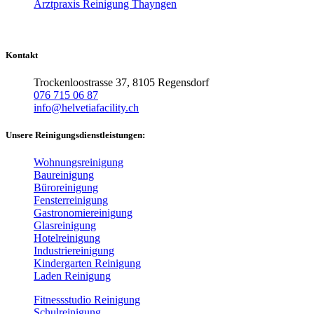
Arztpraxis Reinigung Thayngen
Kontakt
Trockenloostrasse 37, 8105 Regensdorf
076 715 06 87
info@helvetiafacility.ch
Unsere Reinigungsdienstleistungen:
Wohnungsreinigung
Baureinigung
Büroreinigung
Fensterreinigung
Gastronomiereinigung
Glasreinigung
Hotelreinigung
Industriereinigung
Kindergarten Reinigung
Laden Reinigung
Fitnessstudio Reinigung
Schulreinigung