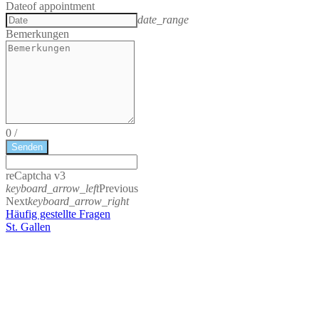
Date
of appointment
date_range
Bemerkungen
0
/
Senden
reCaptcha v3
keyboard_arrow_left
Previous
Next
keyboard_arrow_right
Häufig gestellte Fragen
St. Gallen