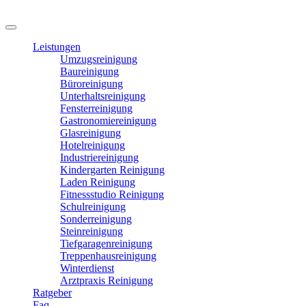
Leistungen
Umzugsreinigung
Baureinigung
Büroreinigung
Unterhaltsreinigung
Fensterreinigung
Gastronomiereinigung
Glasreinigung
Hotelreinigung
Industriereinigung
Kindergarten Reinigung
Laden Reinigung
Fitnessstudio Reinigung
Schulreinigung
Sonderreinigung
Steinreinigung
Tiefgaragenreinigung
Treppenhausreinigung
Winterdienst
Arztpraxis Reinigung
Ratgeber
Faq