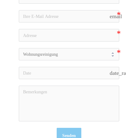
email
date_range
Senden