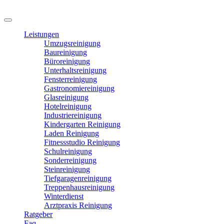
Leistungen
Umzugsreinigung
Baureinigung
Büroreinigung
Unterhaltsreinigung
Fensterreinigung
Gastronomiereinigung
Glasreinigung
Hotelreinigung
Industriereinigung
Kindergarten Reinigung
Laden Reinigung
Fitnessstudio Reinigung
Schulreinigung
Sonderreinigung
Steinreinigung
Tiefgaragenreinigung
Treppenhausreinigung
Winterdienst
Arztpraxis Reinigung
Ratgeber
Faq