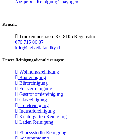
Arztpraxis Reinigung Thayngen
Kontakt
Trockenloostrasse 37, 8105 Regensdorf
076 715 06 87
info@helvetiafacility.ch
Unsere Reinigungsdienstleistungen:
Wohnungsreinigung
Baureinigung
Büroreinigung
Fensterreinigung
Gastronomiereinigung
Glasreinigung
Hotelreinigung
Industriereinigung
Kindergarten Reinigung
Laden Reinigung
Fitnessstudio Reinigung
Schulreinigung