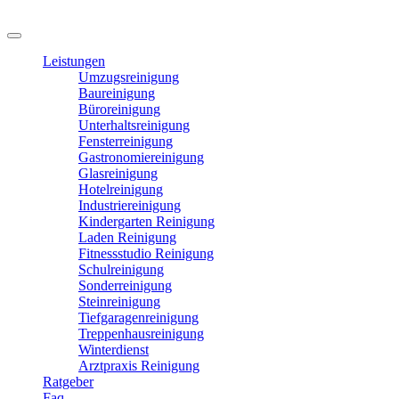
Leistungen
Umzugsreinigung
Baureinigung
Büroreinigung
Unterhaltsreinigung
Fensterreinigung
Gastronomiereinigung
Glasreinigung
Hotelreinigung
Industriereinigung
Kindergarten Reinigung
Laden Reinigung
Fitnessstudio Reinigung
Schulreinigung
Sonderreinigung
Steinreinigung
Tiefgaragenreinigung
Treppenhausreinigung
Winterdienst
Arztpraxis Reinigung
Ratgeber
Faq