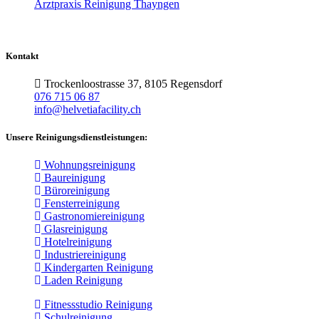
Arztpraxis Reinigung Thayngen
Kontakt
Trockenloostrasse 37, 8105 Regensdorf
076 715 06 87
info@helvetiafacility.ch
Unsere Reinigungsdienstleistungen:
Wohnungsreinigung
Baureinigung
Büroreinigung
Fensterreinigung
Gastronomiereinigung
Glasreinigung
Hotelreinigung
Industriereinigung
Kindergarten Reinigung
Laden Reinigung
Fitnessstudio Reinigung
Schulreinigung