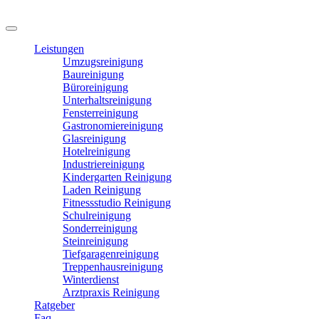
Leistungen
Umzugsreinigung
Baureinigung
Büroreinigung
Unterhaltsreinigung
Fensterreinigung
Gastronomiereinigung
Glasreinigung
Hotelreinigung
Industriereinigung
Kindergarten Reinigung
Laden Reinigung
Fitnessstudio Reinigung
Schulreinigung
Sonderreinigung
Steinreinigung
Tiefgaragenreinigung
Treppenhausreinigung
Winterdienst
Arztpraxis Reinigung
Ratgeber
Faq