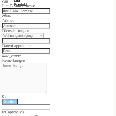
call
Kontakt
Ihre E-Mail Adresse
X
email
Adresse
Dienstleistungen
Date
of appointment
date_range
Bemerkungen
0
/
Senden
reCaptcha v3