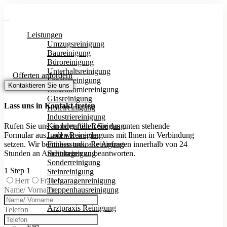
Leistungen
Umzugsreinigung
Baureinigung
Büroreinigung
Unterhaltsreinigung
Offerten anfordern
Fensterreinigung
Kontaktieren Sie uns
Gastronomiereinigung
Glasreinigung
Lass uns in Kontakt treten
Hotelreinigung
Industriereinigung
Rufen Sie uns an oder füllen Sie das unten stehende
Kindergarten Reinigung
Formular aus, und wir werden uns mit Ihnen in Verbindung
Laden Reinigung
setzen. Wir bemühen uns, alle Anfragen innerhalb von 24
Fitnessstudio Reinigung
Stunden an Arbeitstagen zu beantworten.
Schulreinigung
Sonderreinigung
1
Step 1
Steinreinigung
Herr
Frau
Tiefgaragenreinigung
Name/ Vorname
Treppenhausreinigung
Winterdienst
Arztpraxis Reinigung
Telefon
Ratgeber
Faq