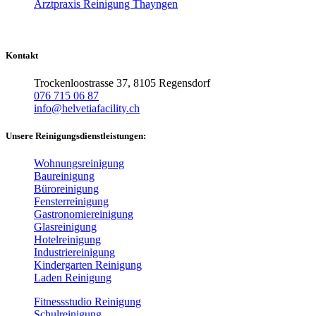
Arztpraxis Reinigung Thayngen
Kontakt
Trockenloostrasse 37, 8105 Regensdorf
076 715 06 87
info@helvetiafacility.ch
Unsere Reinigungsdienstleistungen:
Wohnungsreinigung
Baureinigung
Büroreinigung
Fensterreinigung
Gastronomiereinigung
Glasreinigung
Hotelreinigung
Industriereinigung
Kindergarten Reinigung
Laden Reinigung
Fitnessstudio Reinigung
Schulreinigung