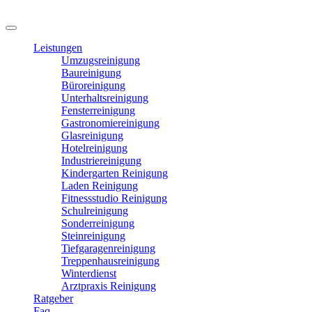
Leistungen
Umzugsreinigung
Baureinigung
Büroreinigung
Unterhaltsreinigung
Fensterreinigung
Gastronomiereinigung
Glasreinigung
Hotelreinigung
Industriereinigung
Kindergarten Reinigung
Laden Reinigung
Fitnessstudio Reinigung
Schulreinigung
Sonderreinigung
Steinreinigung
Tiefgaragenreinigung
Treppenhausreinigung
Winterdienst
Arztpraxis Reinigung
Ratgeber
Faq