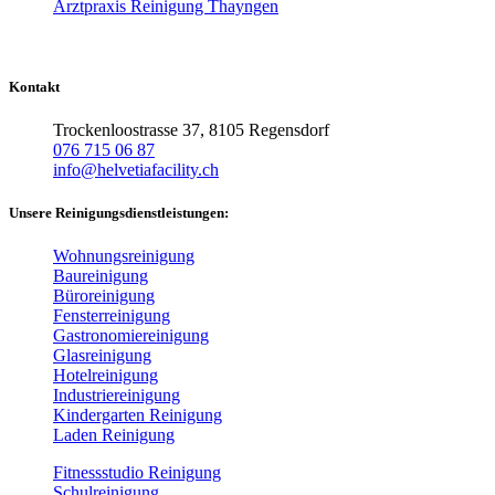
Arztpraxis Reinigung Thayngen
Kontakt
Trockenloostrasse 37, 8105 Regensdorf
076 715 06 87
info@helvetiafacility.ch
Unsere Reinigungsdienstleistungen:
Wohnungsreinigung
Baureinigung
Büroreinigung
Fensterreinigung
Gastronomiereinigung
Glasreinigung
Hotelreinigung
Industriereinigung
Kindergarten Reinigung
Laden Reinigung
Fitnessstudio Reinigung
Schulreinigung