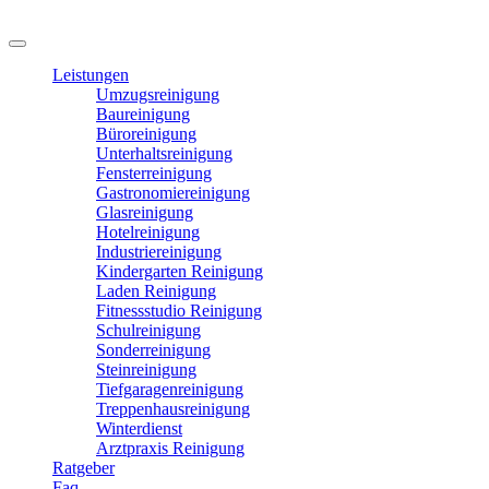
Leistungen
Umzugsreinigung
Baureinigung
Büroreinigung
Unterhaltsreinigung
Fensterreinigung
Gastronomiereinigung
Glasreinigung
Hotelreinigung
Industriereinigung
Kindergarten Reinigung
Laden Reinigung
Fitnessstudio Reinigung
Schulreinigung
Sonderreinigung
Steinreinigung
Tiefgaragenreinigung
Treppenhausreinigung
Winterdienst
Arztpraxis Reinigung
Ratgeber
Faq