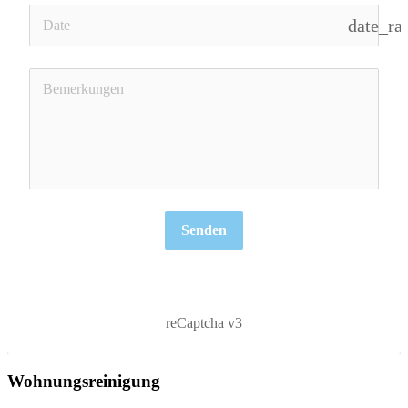
date_ra
Senden
reCaptcha v3
Wohnungsreinigung