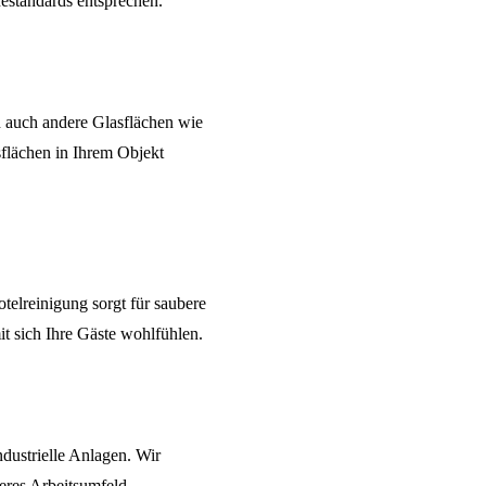
estandards entsprechen.
n auch andere Glasflächen wie
sflächen in Ihrem Objekt
telreinigung
sorgt für saubere
t sich Ihre Gäste wohlfühlen.
ndustrielle Anlagen. Wir
eres Arbeitsumfeld.