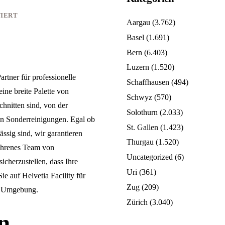
IERT
Aargau
(3.762)
Basel
(1.691)
Bern
(6.403)
Luzern
(1.520)
rtner für professionelle
Schaffhausen
(494)
ine breite Palette von
Schwyz
(570)
chnitten sind, von der
Solothurn
(2.033)
en Sonderreinigungen. Egal ob
St. Gallen
(1.423)
ssig sind, wir garantieren
Thurgau
(1.520)
fahrenes Team von
Uncategorized
(6)
icherzustellen, dass Ihre
Uri
(361)
ie auf Helvetia Facility für
Zug
(209)
nd Umgebung.
Zürich
(3.040)
n