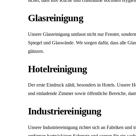
sicher, dass Ihre Küche und Gasträume höchsten Hygien
Glasreinigung
Unsere
Glasreinigung
umfasst nicht nur Fenster, sonder
Spiegel und Glaswände. Wir sorgen dafür, dass alle Gla
glänzen.
Hotelreinigung
Der erste Eindruck zählt, besonders in Hotels. Unsere
Ho
und einladende Zimmer sowie öffentliche Bereiche, dami
Industriereinigung
Unsere
Industriereinigung
richtet sich an Fabriken und i
entfernen hartnäckigen Schmutz und sorgen für ein saub