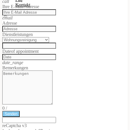
call
Kontakt
Ihre E-Mail Adresse
X
email
Adresse
Dienstleistungen
Date
of appointment
date_range
Bemerkungen
0
/
Senden
reCaptcha v3