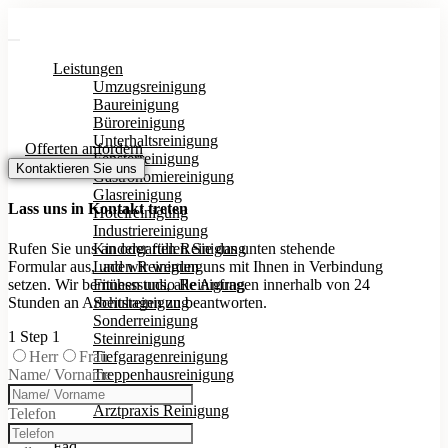
Leistungen
Umzugsreinigung
Baureinigung
Büroreinigung
Unterhaltsreinigung
Offerten anfordern
Fensterreinigung
Kontaktieren Sie uns
Gastronomiereinigung
Glasreinigung
Lass uns in Kontakt treten
Hotelreinigung
Industriereinigung
Rufen Sie uns an oder füllen Sie das unten stehende
Kindergarten Reinigung
Formular aus, und wir werden uns mit Ihnen in Verbindung
Laden Reinigung
setzen. Wir bemühen uns, alle Anfragen innerhalb von 24
Fitnessstudio Reinigung
Stunden an Arbeitstagen zu beantworten.
Schulreinigung
Sonderreinigung
1
Step 1
Steinreinigung
Herr
Frau
Tiefgaragenreinigung
Name/ Vorname
Treppenhausreinigung
Winterdienst
Arztpraxis Reinigung
Telefon
Ratgeber
Faq