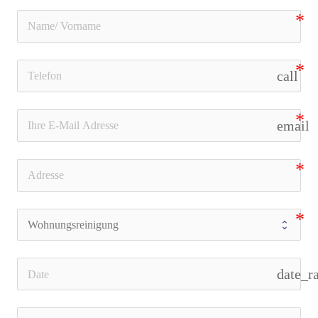
call
email
date_r